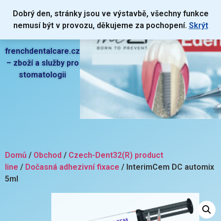
Dobrý den, stránky jsou ve výstavbě, všechny funkce
nemusí být v provozu, děkujeme za pochopení.
Skrýt
frenchdentalcare.cz
– zboží a služby pro
stomatologii
Domů
/
Obchod
/
Czech-Dent32(R) product
line
/
Dočasná adhezivní fixace
/ InterimCem DC automix
5ml