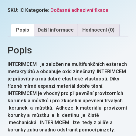
SKU:
IC
Kategorie:
Dočasná adhezivní fixace
Popis
Další informace
Hodnocení (0)
Popis
INTERIMCEM je založen na multifunkčních esterech
metakrylátů a obsahuje oxid zinečnatý. INTERIMCEM
je průsvitný a má dobré elastické vlastnosti. Díky
řízené mírné expanzi materiál dobře těsní.
INTERIMCEM je vhodný pro připevnění provizorních
korunek a můstků i pro zkušební upevnění trvalých
korunek a můstků. Adheze k materiálu provizorní
korunky a můstku a k dentinu je čistě
mechanická. INTERIMCEM lze tedy z pilíře a
korunky zubu snadno odstranit pomocí pinzety.